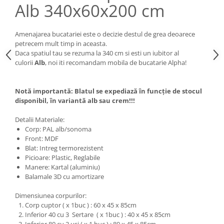
Alb 340x60x200 cm
Amenajarea bucatariei este o decizie destul de grea deoarece
petrecem mult timp in aceasta.
Daca spatiul tau se rezuma la 340 cm si esti un iubitor al
culorii
Alb
, noi iti recomandam mobila de bucatarie Alpha!
Notă importantă: Blatul se expediază în funcție de stocul
disponibil, în variantă alb sau crem!!!
Detalii Materiale:
Corp: PAL alb/sonoma
Front: MDF
Blat: Intreg termorezistent
Picioare: Plastic, Reglabile
Manere: Kartal (aluminiu)
Balamale 3D cu amortizare
Dimensiunea corpurilor:
Corp cuptor ( x 1buc ) : 60 x 45 x 85cm
Inferior 40 cu 3 Sertare ( x 1buc ) : 40 x 45 x 85cm