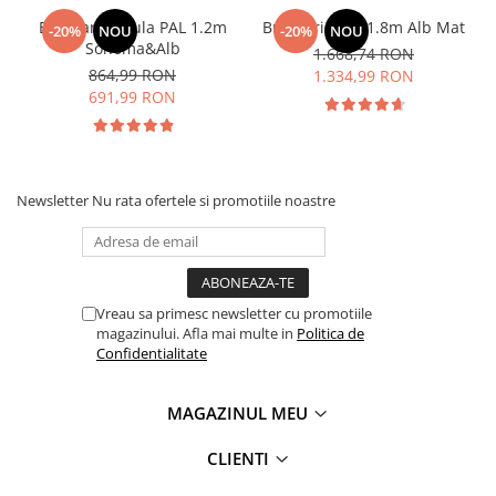
Bucatarie Paula PAL 1.2m
Bucatarie Lily 1.8m Alb Mat
-20%
NOU
-20%
NOU
Sonoma&Alb
1.668,74 RON
864,99 RON
1.334,99 RON
691,99 RON
Newsletter
Nu rata ofertele si promotiile noastre
Vreau sa primesc newsletter cu promotiile
magazinului. Afla mai multe in
Politica de
Confidentialitate
MAGAZINUL MEU
CLIENTI