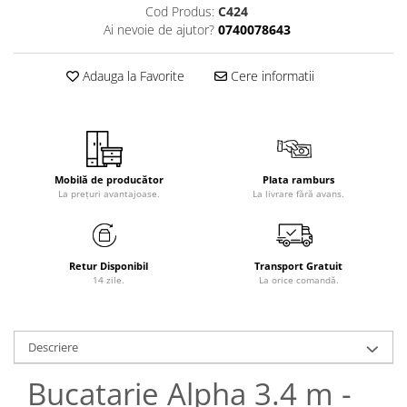
Cod Produs:
C424
Ai nevoie de ajutor?
0740078643
Adauga la Favorite
Cere informatii
Mobilă de producător
Plata ramburs
La prețuri avantajoase.
La livrare fără avans.
Retur Disponibil
Transport Gratuit
14 zile.
La orice comandă.
Descriere
Bucatarie Alpha 3.4 m -