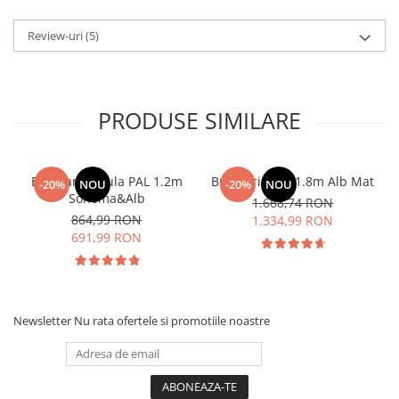
Review-uri
(5)
PRODUSE SIMILARE
Bucatarie Paula PAL 1.2m
Bucatarie Lily 1.8m Alb Mat
-20%
NOU
-20%
NOU
Sonoma&Alb
1.668,74 RON
864,99 RON
1.334,99 RON
691,99 RON
Newsletter
Nu rata ofertele si promotiile noastre