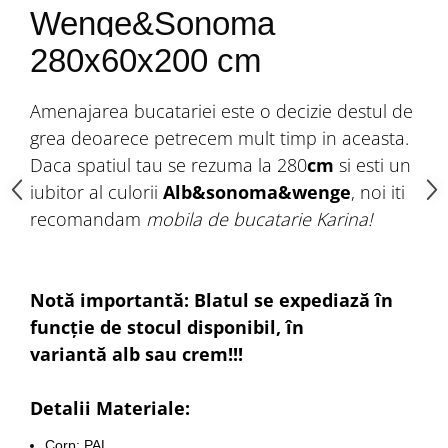
Wenge&Sonoma
280x60x200 cm
Amenajarea bucatariei este o decizie destul de
grea deoarece petrecem mult timp in aceasta.
Daca spatiul tau se rezuma la 280
cm
si esti un
iubitor al culorii
Alb&sonoma&wenge
, noi iti
recomandam
mobila de bucatarie Karina!
Notă importantă: Blatul se expediază în
funcție de stocul disponibil, în
variantă alb sau crem!!!
Detalii Materiale:
Corp:
PAL