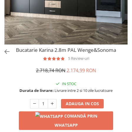
Bucatarie Karina 2.8m PAL Wenge&Sonoma
5 Review-uri
2.718,74 RON
2.174,99 RON
IN STOC
Durata de livrare:
Livrare intre 2 si 10 zile lucratoare
ADAUGA IN COS
COMANDĂ PRIN
WHATSAPP