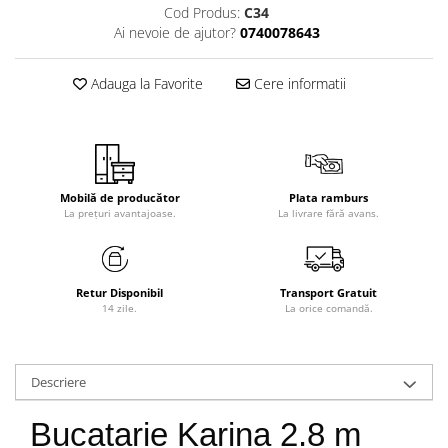
Cod Produs:
C34
Ai nevoie de ajutor?
0740078643
Adauga la Favorite
Cere informatii
Mobilă de producător
Plata ramburs
La prețuri avantajoase.
La livrare fără avans.
Retur Disponibil
Transport Gratuit
14 zile.
La orice comandă.
Descriere
Bucatarie Karina 2.8 m