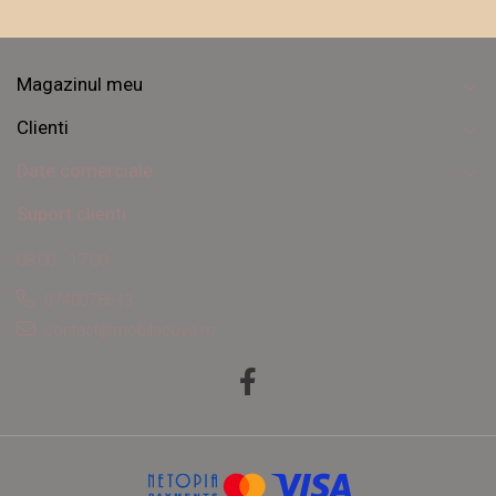
Magazinul meu
Clienti
Date comerciale
Suport clienti
08:00 - 17:00
0740078643
contact@mobilacova.ro