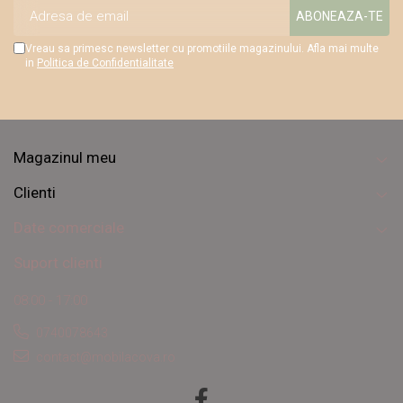
Vreau sa primesc newsletter cu promotiile magazinului. Afla mai multe
in
Politica de Confidentialitate
Magazinul meu
Clienti
Date comerciale
Suport clienti
08:00 - 17:00
0740078643
contact@mobilacova.ro