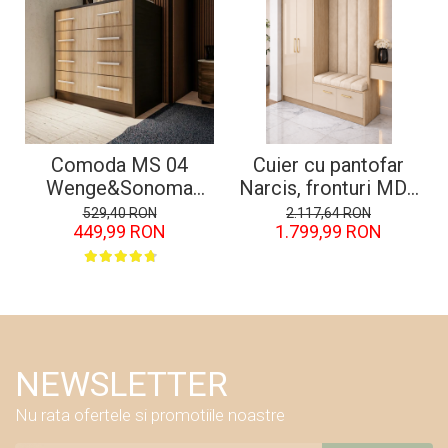
Comoda MS 04
Cuier cu pantofar
Wenge&Sonoma
Narcis, fronturi MDF
80x45x85 cm
Lucios
529,40 RON
2.117,64 RON
449,99 RON
1.799,99 RON
NEWSLETTER
Nu rata ofertele si promotiile noastre