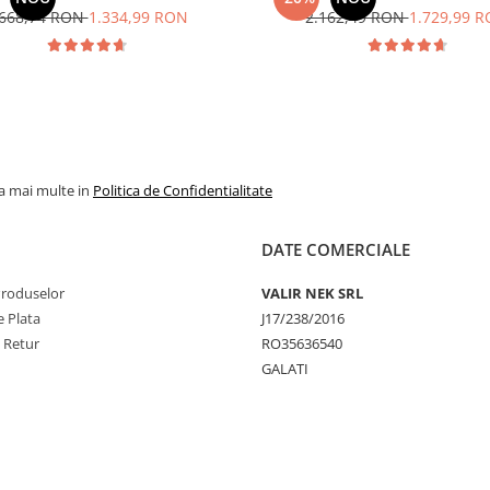
.668,74 RON
1.334,99 RON
2.162,49 RON
1.729,99 
la mai multe in
Politica de Confidentialitate
DATE COMERCIALE
Produselor
VALIR NEK SRL
 Plata
J17/238/2016
e Retur
RO35636540
GALATI