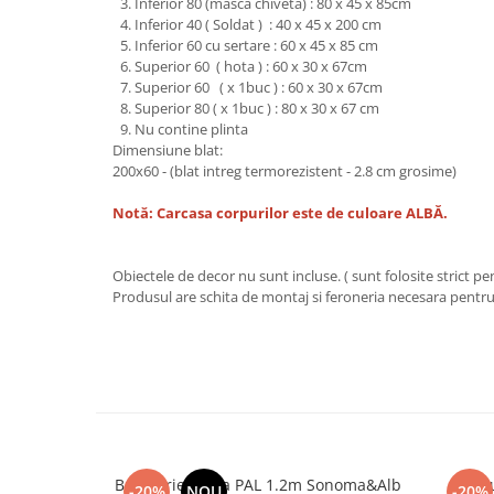
Inferior 80 (masca chiveta) : 80 x 45 x 85cm
Inferior 40 ( Soldat ) : 40 x 45 x 200 cm
Inferior 60 cu sertare : 60 x 45 x 85 cm
Superior 60 ( hota ) : 60 x 30 x 67cm
Superior 60 ( x 1buc ) : 60 x 30 x 67cm
Superior 80 ( x 1buc ) : 80 x 30 x 67 cm
Nu contine plinta
Dimensiune blat:
200x60 - (blat intreg termorezistent - 2.8 cm grosime)
Notă: Carcasa corpurilor este de culoare ALBĂ.
Obiectele de decor nu sunt incluse. ( sunt folosite strict p
Produsul are schita de montaj si feroneria necesara pentr
Bucatarie Paula PAL 1.2m Sonoma&Alb
B
-20%
NOU
-20%