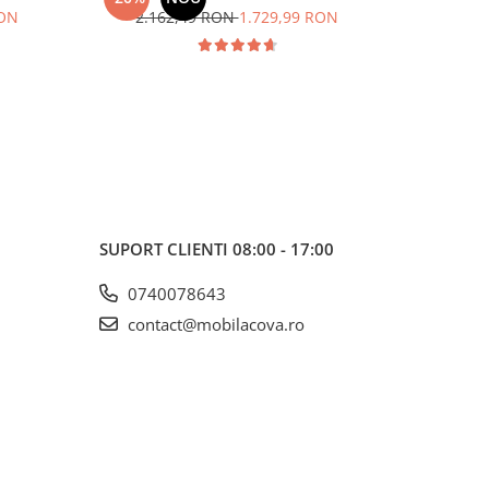
RON
2.162,49 RON
1.729,99 RON
2.2
SUPORT CLIENTI
08:00 - 17:00
0740078643
contact@mobilacova.ro