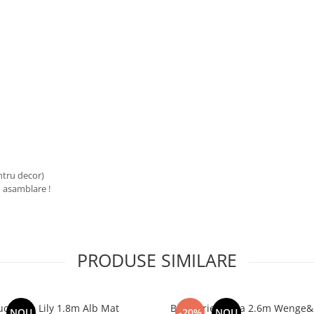
entru decor)
u asamblare !
PRODUSE SIMILARE
ucatarie Lily 1.8m Alb Mat
Bucatarie Diana 2.6m Wenge
NOU
-20%
NOU