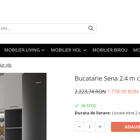
MOBILIER LIVING
MOBILIER HOL
MOBILIER BIROU
MO
dat Alb
Bucatarie Sena 2.4 m c
2.223,74 RON
1.778,99 RON
IN STOC
Durata de livrare:
Livrare intre 2 s
ADAUG