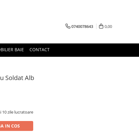
0740078643
0,00
BILIER BAIE
CONTACT
u Soldat Alb
i 10 zile lucratoare
A IN COS