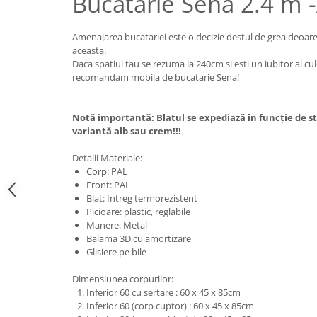
Bucatarie Sena 2.4 m 
Amenajarea bucatariei este o decizie destul de grea deoar
aceasta.
Daca spatiul tau se rezuma la 240cm si esti un iubitor al culor
recomandam mobila de bucatarie Sena!
Notă importantă: Blatul se expediază în funcție de sto
variantă alb sau crem!!!
Detalii Materiale:
Corp: PAL
Front: PAL
Blat: Intreg termorezistent
Picioare: plastic, reglabile
Manere: Metal
Balama 3D cu amortizare
Glisiere pe bile
Dimensiunea corpurilor:
Inferior 60 cu sertare : 60 x 45 x 85cm
Inferior 60 (corp cuptor) : 60 x 45 x 85cm