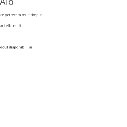
-Alb
ece petrecem mult timp in
ii Alb, noi iti
cul disponibil, în