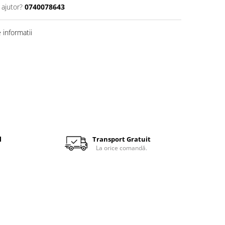
 ajutor?
0740078643
informatii
l
Transport Gratuit
La orice comandă.