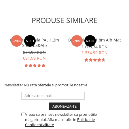
PRODUSE SIMILARE
Bucatarie Paula PAL 1.2m
Bucatarie Lily 1.8m Alb Mat
-20%
NOU
-20%
NOU
Sonoma&Alb
1.668,74 RON
864,99 RON
1.334,99 RON
691,99 RON
Newsletter
Nu rata ofertele si promotiile noastre
Vreau sa primesc newsletter cu promotiile
magazinului. Afla mai multe in
Politica de
Confidentialitate