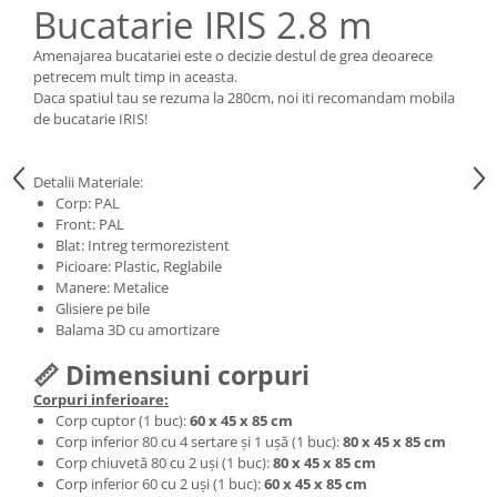
Bucatarie IRIS 2.8 m
Amenajarea bucatariei este o decizie destul de grea deoarece
petrecem mult timp in aceasta.
Daca spatiul tau se rezuma la 280cm, noi iti recomandam mobila
de bucatarie IRIS!
Detalii Materiale:
Corp: PAL
Front: PAL
Blat: Intreg termorezistent
Picioare: Plastic, Reglabile
Manere: Metalice
Glisiere pe bile
Balama 3D cu amortizare
📏 Dimensiuni corpuri
Corpuri inferioare:
Corp cuptor (1 buc):
60 x 45 x 85 cm
Corp inferior 80 cu 4 sertare și 1 ușă (1 buc):
80 x 45 x 85 cm
Corp chiuvetă 80 cu 2 uși (1 buc):
80 x 45 x 85 cm
Corp inferior 60 cu 2 uși (1 buc):
6
0 x 45 x 85 cm