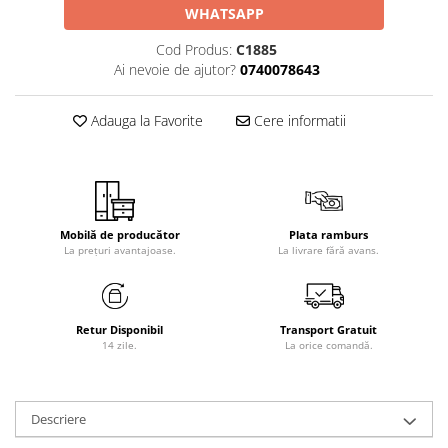
WHATSAPP
Cod Produs:
C1885
Ai nevoie de ajutor?
0740078643
Adauga la Favorite
Cere informatii
Mobilă de producător
Plata ramburs
La prețuri avantajoase.
La livrare fără avans.
Retur Disponibil
Transport Gratuit
14 zile.
La orice comandă.
Descriere