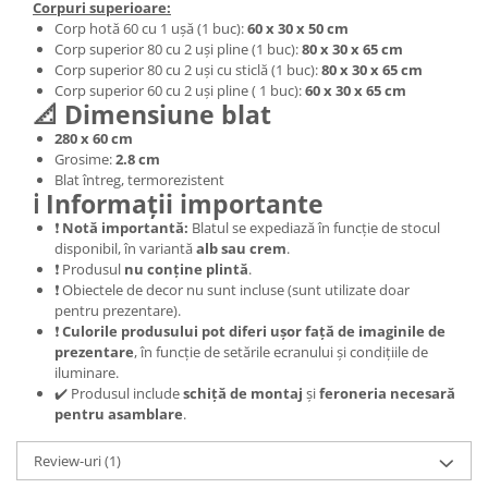
Corpuri superioare:
Corp hotă 60 cu 1 ușă (1 buc):
6
0 x 30 x 50 cm
Corp superior 80 cu 2 uși pline (1 buc):
80 x 30 x 65 cm
Corp superior 80 cu 2 uși cu sticlă (1 buc):
80 x 30 x 65 cm
Corp superior 60 cu 2 uși pline ( 1 buc):
6
0 x 30 x 65 cm
📐 Dimensiune blat
280 x 60 cm
Grosime:
2.8 cm
Blat întreg, termorezistent
ℹ️ Informații importante
❗
Notă importantă:
Blatul se expediază în funcție de stocul
disponibil, în variantă
alb sau crem
.
❗ Produsul
nu conține plintă
.
❗ Obiectele de decor nu sunt incluse (sunt utilizate doar
pentru prezentare).
❗
Culorile produsului pot diferi ușor față de imaginile de
prezentare
, în funcție de setările ecranului și condițiile de
iluminare.
✔️ Produsul include
schiță de montaj
și
feroneria necesară
pentru asamblare
.
Review-uri
(1)