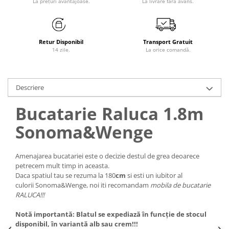
La prețuri avantajoase.
La livrare fără avans.
Retur Disponibil
Transport Gratuit
14 zile.
La orice comandă.
Descriere
Bucatarie Raluca 1.8m
Sonoma&Wenge
Amenajarea bucatariei este o decizie destul de grea deoarece
petrecem mult timp in aceasta.
Daca spatiul tau se rezuma la 180
cm
si esti un iubitor al
culorii Sonoma&Wenge, noi iti recomandam
mobila de bucatarie
RALUCA!!!
Notă importantă: Blatul se expediază în funcție de stocul
disponibil, în variantă alb sau crem!!!