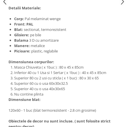
Detalii Materiale:
Corp:
Pal melaminat wenge
Front: PAL
Blat:
sectionat, termorezistent
Glisiere:
pe bile
Balama
3 D cu amortizare
Manere:
metalice
Picioare:
plastic, reglabile
Dimensiunea corpurilor:
Masca Chiuveta ( x 1buc ) : 80 x 45 x 85cm
Inferior 40 cu 1 Usa si 1 Sertar ( x 1buc ) : 40 x 45 x 85cm
Superior 80 cu 2 usi cu sticla ( x 1 buc) : 80 x 30 x 65
Superior 60 cu o usa 60x30x32.5
Superior 40 cu o usa 40x30x65
Nu contine plinta
Dimensiune blat:
120x60 - 1 buc (blat termorezistent - 2.8 cm grosime)
Obiectele de decor nu sunt incluse. ( sunt folosite strict
pentru decor)