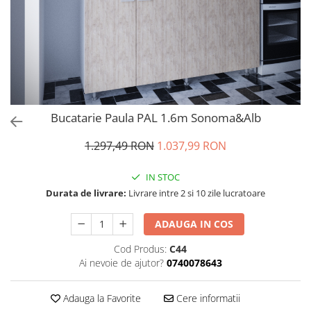
Bucatarie Paula PAL 1.6m Sonoma&Alb
1.297,49 RON
1.037,99 RON
IN STOC
Durata de livrare:
Livrare intre 2 si 10 zile lucratoare
ADAUGA IN COS
Cod Produs:
C44
Ai nevoie de ajutor?
0740078643
Adauga la Favorite
Cere informatii