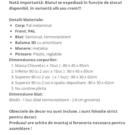
Notă importantă: Blatul se expediază în funcție de stocul
disponibil, în variantă alb sau crem!!!
Detalii Materiale:
Corp:
Pal melaminat
Front: PAL
Blat:
Sectionat, termorezistent
Balama 3D
cu amortizare
Manere:
metalice
Picioare:
Plastic, reglabile
Dimensiunea corpurilor:
Masca Chiuveta ( x 1buc ) : 80 x 45 x 85cm
Inferior 80 cu 2 usi ( x 1buc ) : 80 x 45 x 85cm
Superior 80 cu 2 usi ( x 1 buc) : 80 x 30 x 62cm
Superior 80 cu 2 usi si spatiu depozitare : 80 x 30 x 62cm
Nu contine plinta
Dimensiune blat:
80x60 - 1 buc (blat termorezistent - 2.8 cm grosime)
Obiectele de decor nu sunt incluse. ( sunt folosite strict
pentru decor)
Produsul are schita de montaj si feroneria necesara pentru
asamblare !