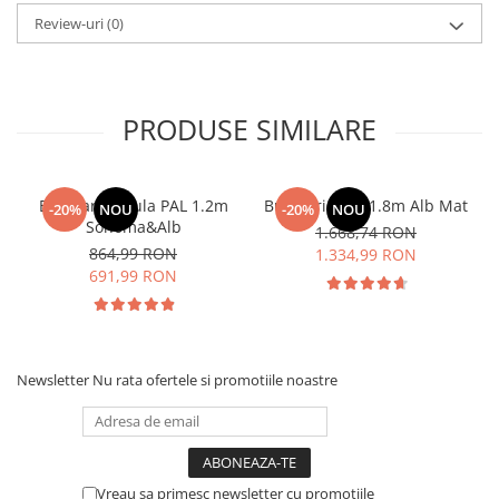
Review-uri
(0)
PRODUSE SIMILARE
Bucatarie Paula PAL 1.2m
Bucatarie Lily 1.8m Alb Mat
-20%
NOU
-20%
NOU
Sonoma&Alb
1.668,74 RON
864,99 RON
1.334,99 RON
691,99 RON
Newsletter
Nu rata ofertele si promotiile noastre
Vreau sa primesc newsletter cu promotiile