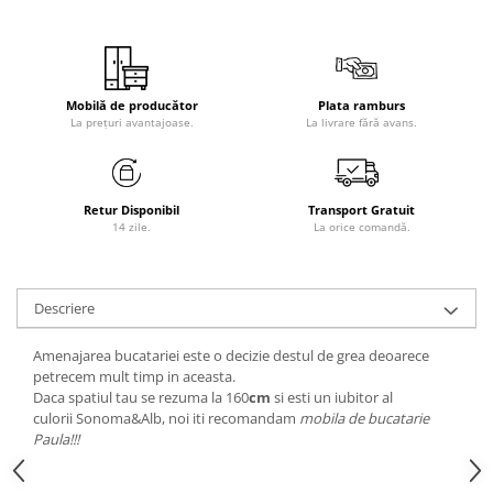
Mobilă de producător
Plata ramburs
La prețuri avantajoase.
La livrare fără avans.
Retur Disponibil
Transport Gratuit
14 zile.
La orice comandă.
Descriere
Amenajarea bucatariei este o decizie destul de grea deoarece
petrecem mult timp in aceasta.
Daca spatiul tau se rezuma la 160
cm
si esti un iubitor al
culorii Sonoma&Alb, noi iti recomandam
mobila de bucatarie
Paula!!!