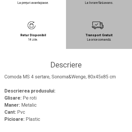
La prețuri avantajoase.
La livrare fără avans.
Retur Disponibil
Transport Gratuit
14 zile.
La orice comandă.
Descriere
Comoda MS 4 sertare, Sonoma&Wenge, 80x45x85 cm
Descrierea produsului:
Glisare:
Pe roti
Maner:
Metalic
Cant:
Pvc
Picioare:
Plastic