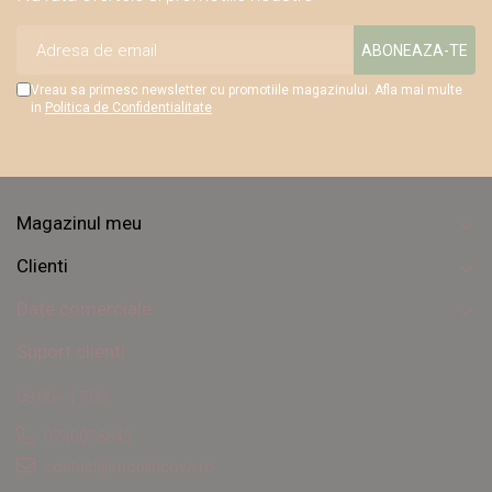
Vreau sa primesc newsletter cu promotiile magazinului. Afla mai multe
in
Politica de Confidentialitate
Magazinul meu
Clienti
Date comerciale
Suport clienti
08:00 - 17:00
0740078643
contact@mobilacova.ro