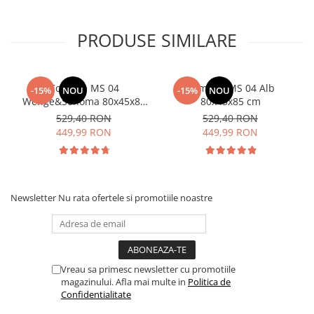
PRODUSE SIMILARE
Comoda MS 04
Comoda MS 04 Alb
-15%
NOU
-15%
NOU
Wenge&Sonoma 80x45x85
80x45x85 cm
cm
529,40 RON
529,40 RON
449,99 RON
449,99 RON
Newsletter
Nu rata ofertele si promotiile noastre
Vreau sa primesc newsletter cu promotiile
magazinului. Afla mai multe in
Politica de
Confidentialitate