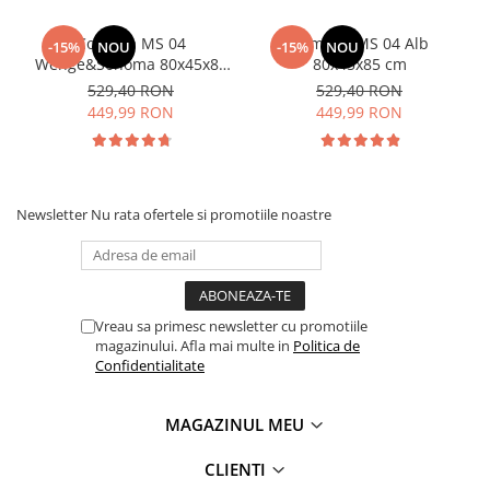
Comoda MS 04
Comoda MS 04 Alb
-15%
NOU
-15%
NOU
Wenge&Sonoma 80x45x85
80x45x85 cm
cm
529,40 RON
529,40 RON
449,99 RON
449,99 RON
Newsletter
Nu rata ofertele si promotiile noastre
Vreau sa primesc newsletter cu promotiile
magazinului. Afla mai multe in
Politica de
Confidentialitate
MAGAZINUL MEU
CLIENTI