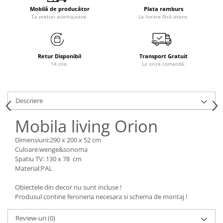
Mobilă de producător
Plata ramburs
La prețuri avantajoase.
La livrare fără avans.
Retur Disponibil
Transport Gratuit
14 zile.
La orice comandă.
Descriere
Mobila living Orion
Dimensiuni:290 x 200 x 52 cm
Culoare:wenge&sonoma
Spatiu TV: 130 x 78 cm
Material:PAL
Obiectele din decor nu sunt incluse !
Produsul contine feroneria necesara si schema de montaj !
Review-uri
(0)