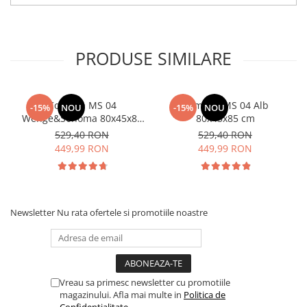
PRODUSE SIMILARE
Comoda MS 04
Comoda MS 04 Alb
-15%
NOU
-15%
NOU
Wenge&Sonoma 80x45x85
80x45x85 cm
cm
529,40 RON
529,40 RON
449,99 RON
449,99 RON
Newsletter
Nu rata ofertele si promotiile noastre
Vreau sa primesc newsletter cu promotiile
magazinului. Afla mai multe in
Politica de
Confidentialitate