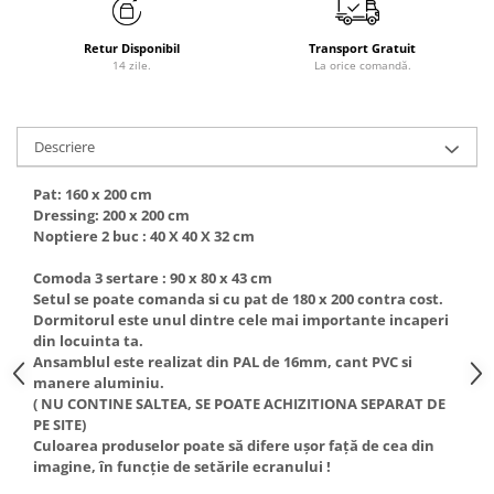
Retur Disponibil
Transport Gratuit
14 zile.
La orice comandă.
Descriere
Pat: 160 x 200 cm
Dressing: 200 x 200 cm
Noptiere 2 buc : 40 X 40 X 32 cm
Comoda 3 sertare : 90 x 80 x 43 cm
Setul se poate comanda si cu pat de 180 x 200 contra cost.
Dormitorul este unul dintre cele mai importante incaperi
din locuinta ta.
Ansamblul este realizat din PAL de 16mm, cant PVC si
manere aluminiu.
( NU CONTINE SALTEA, SE POATE ACHIZITIONA SEPARAT DE
PE SITE)
Culoarea produselor poate să difere ușor față de cea din
imagine, în funcție de setările ecranului !