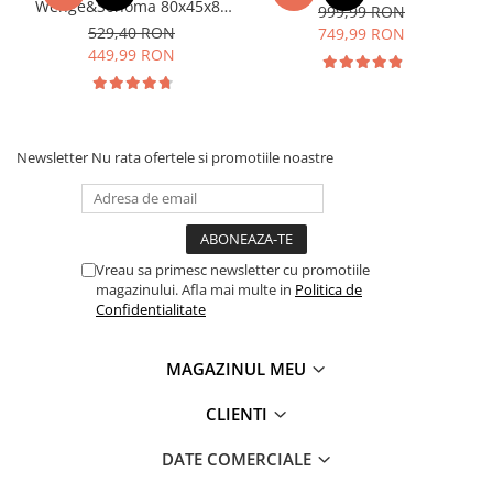
Wenge&Sonoma 80x45x85
999,99 RON
cm
529,40 RON
749,99 RON
449,99 RON
Newsletter
Nu rata ofertele si promotiile noastre
Vreau sa primesc newsletter cu promotiile
magazinului. Afla mai multe in
Politica de
Confidentialitate
MAGAZINUL MEU
CLIENTI
DATE COMERCIALE