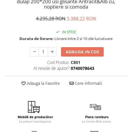
dulap 200*200 usi glisante Antracit&Alb cu,
noptiere si comoda
4.235,28 RON
3.388,22 RON
IN STOC
Durata de livrare:
Livrare intre 2 si 10 zile lucratoare
ADAUGA IN COS
Cod Produs:
C801
Ai nevoie de ajutor?
0740078643
Adauga la Favorite
Cere informatii
Mobilă de producător
Plata ramburs
La prețuri avantajoase.
La livrare fără avans.