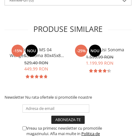
PRODUSE SIMILARE
Comoda MS 04
Dulap Rio 4 Usi Sonoma
-15%
NOU
-25%
NOU
Wenge&Sonoma 80x45x85
1.599,99 RON
cm
529,40 RON
1.199,99 RON
449,99 RON
Newsletter
Nu rata ofertele si promotiile noastre
Vreau sa primesc newsletter cu promotiile
magazinului. Afla mai multe in
Politica de