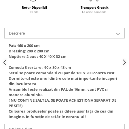
Retur Disponibil
Transport Gratuit
14 zile.
La orice comandă.
Descriere
Pat: 160 x 200 cm
Dressing: 200 x 200 cm
Noptiere 2 buc : 40 X 40 X 32 cm
Comoda 3 sertare : 90 x 80 x 43 cm
Setul se poate comanda si cu pat de 180 x 200 contra cost.
Dormitorul este unul dintre cele mai importante incaperi
din locuinta ta.
Ansamblul este realizat din PAL de 16mm, cant PVC si
manere aluminiu.
( NU CONTINE SALTEA, SE POATE ACHIZITIONA SEPARAT DE
PE SITE)
Culoarea produselor poate să difere ușor față de cea din
imagine, în funcție de setările ecranului !
Review-uri
(0)