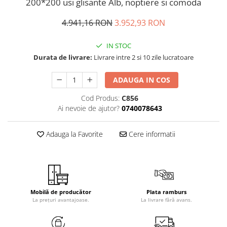
200*200 usi glisante Alb, noptiere si comoda
4.941,16 RON
3.952,93 RON
IN STOC
Durata de livrare:
Livrare intre 2 si 10 zile lucratoare
ADAUGA IN COS
Cod Produs:
C856
Ai nevoie de ajutor?
0740078643
Adauga la Favorite
Cere informatii
Mobilă de producător
Plata ramburs
La prețuri avantajoase.
La livrare fără avans.