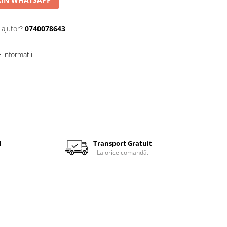
 ajutor?
0740078643
informatii
l
Transport Gratuit
La orice comandă.