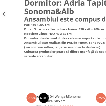
Dormitor: Adria Tapit
Sonoma&Alb
Ansamblul este compus d
Pat: 160 x 200 cm
Dulap 3 usi cu rafturi si bara haine: 120 x 47 x 200 cm
Noptiere 2 buc : 40 X 40 X 32 cm
Dormitorul este unul dintre cele mai importante inca
Ansamblul este realizat din PAL de 16mm, cant PVC si
( nu contine saltea, lenjerie sau obiecte de decor)
Culoarea produselor poate să difere ușor față de cea 
setările ecranului !
Comoda MS 04 Wenge&Sonoma
-15%
NOU
-25%
80x45x85 cm