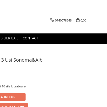
0740078643
0,00
BILIER BAIE
CONTACT
t 3 Usi Sonoma&Alb
i 10 zile lucratoare
A IN COS
IN WHATSAPP