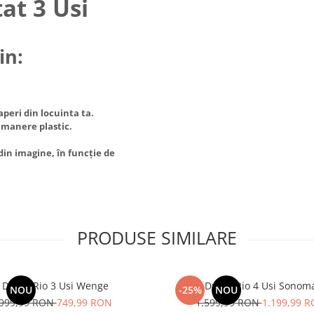
at 3 Usi
in:
peri din locuinta ta.
 manere plastic.
din imagine, în funcție de
PRODUSE SIMILARE
Dulap Rio 3 Usi Wenge
Dulap Rio 4 Usi Sonom
NOU
-25%
NOU
999,99 RON
749,99 RON
1.599,99 RON
1.199,99 