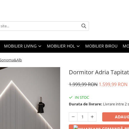
MOBILIER LIVING
MOBILIER HOL
MOBILIER BIROU
MO
si Sonoma&Alb
Dormitor Adria Tapita
1.999,99 RON
1.599,99 RON
IN STOC
Durata de livrare:
Livrare intre 2 s
ADAUG
COMANDĂ PR