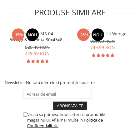
PRODUSE SIMILARE
Comoda MS 04
Dulap Rio 3 Usi Wenge
-15%
NOU
-25%
NOU
Wenge&Sonoma 80x45x85
999,99 RON
cm
529,40 RON
749,99 RON
449,99 RON
Newsletter
Nu rata ofertele si promotiile noastre
Vreau sa primesc newsletter cu promotiile
magazinului. Afla mai multe in
Politica de
Confidentialitate