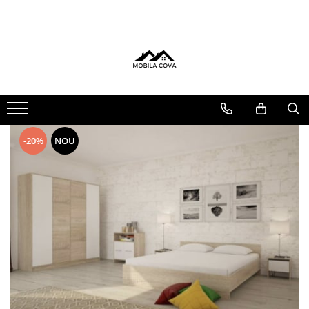
Mobilier Dormitor
Mobilier Bucatarie
Mobilier Living
Mobilier Hol
Seturi Dormitor
Toate Bucatariile
Seturi Living
Cuiere
Toate Paturile
Bucatarii Clasice
Comode Living
Comode
Paturi Tapitate
Bucatarii pe Colt
Dulapuri
Dressinguri & Dulapuri
-20%
NOU
Comode
Saltele
Noptiere
Seturi Pat