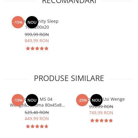
RECOMANDARI
Saltea Serenity Sleep
-15%
NOU
160x200x20
999,99 RON
849,99 RON
PRODUSE SIMILARE
Comoda MS 04
Dulap Rio 3 Usi Wenge
-15%
NOU
-25%
NOU
Wenge&Sonoma 80x45x85
999,99 RON
cm
529,40 RON
749,99 RON
449,99 RON