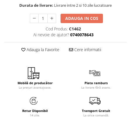
Durata de livrare:
Livrare intre 2 si 10 zile lucratoare
ADAUGA IN COS
Cod Produs:
C1462
Ai nevoie de ajutor?
0740078643
Adauga la Favorite
Cere informatii
Mobilă de producător
Plata ramburs
La prețuri avantajoase.
La livrare fără avans.
Retur Disponibil
Transport Gratuit
14 zile.
La orice comandă.