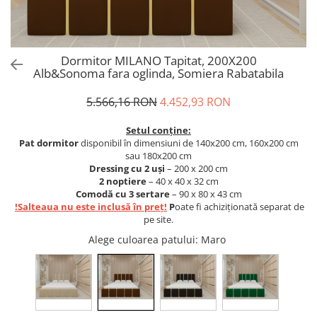
Dormitor MILANO Tapitat, 200X200
Alb&Sonoma fara oglinda, Somiera Rabatabila
5.566,16 RON
4.452,93 RON
Setul conține:
Pat dormitor
disponibil în dimensiuni de 140x200 cm, 160x200 cm
sau 180x200 cm
Dressing cu 2 uși
– 200 x 200 cm
2 noptiere
– 40 x 40 x 32 cm
Comodă cu 3 sertare
– 90 x 80 x 43 cm
!S
alteaua nu este inclusă în preț!
P
oate fi achiziționată separat de
pe site.
Alege culoarea patului
: Maro