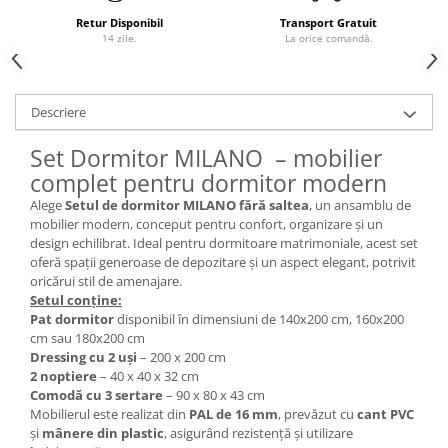
Retur Disponibil
Transport Gratuit
14 zile.
La orice comandă.
Descriere
Set Dormitor MILANO – mobilier
complet pentru dormitor modern
Alege
Setul de dormitor MILANO fără saltea
, un ansamblu de
mobilier modern, conceput pentru confort, organizare și un
design echilibrat. Ideal pentru dormitoare matrimoniale, acest set
oferă spații generoase de depozitare și un aspect elegant, potrivit
oricărui stil de amenajare.
Setul conține:
Pat dormitor
disponibil în dimensiuni de 140x200 cm, 160x200
cm sau 180x200 cm
Dressing cu 2 uși
– 200 x 200 cm
2 noptiere
– 40 x 40 x 32 cm
Comodă cu 3 sertare
– 90 x 80 x 43 cm
Mobilierul este realizat din
PAL de 16 mm
, prevăzut cu
cant PVC
și
mânere din plastic
, asigurând rezistență și utilizare