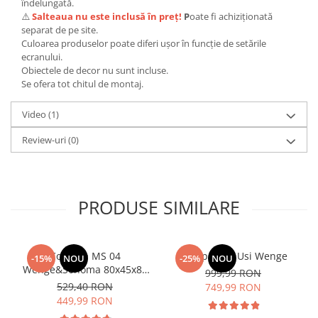
îndelungată.
⚠️
Salteaua nu este inclusă în preț!
P
oate fi achiziționată
separat de pe site.
Culoarea produselor poate diferi ușor în funcție de setările
ecranului.
Obiectele de decor nu sunt incluse.
Se ofera tot chitul de montaj.
Video
(1)
Review-uri
(0)
PRODUSE SIMILARE
Comoda MS 04
Dulap Rio 3 Usi Wenge
-15%
NOU
-25%
NOU
Wenge&Sonoma 80x45x85
999,99 RON
cm
529,40 RON
749,99 RON
449,99 RON