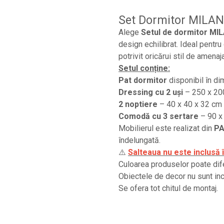
Set Dormitor MILAN
Alege
Setul de dormitor MI
design echilibrat. Ideal pentr
potrivit oricărui stil de amenaj
Setul conține:
Pat dormitor
disponibil în 
Dressing cu 2 uși
– 250 x 20
2 noptiere
– 40 x 40 x 32 cm
Comodă cu 3 sertare
– 90 x
Mobilierul este realizat din
PA
îndelungată.
⚠️
Salteaua nu este inclusă î
Culoarea produselor poate difer
Obiectele de decor nu sunt inc
Se ofera tot chitul de montaj.