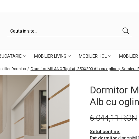
 BUCATARIE
MOBILIER LIVING
MOBILIER HOL
MOBILIER
Dormitor MILANO Tapitat, 250X200 Alb cu oglinda, Somiera 
obilier Dormitor /
Dormitor M
Alb cu ogli
6.044,11 RON
Setul conține:
Pat dormitor
disponibil