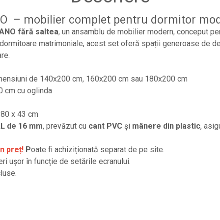
O – mobilier complet pentru dormitor mo
LANO fără saltea
, un ansamblu de mobilier modern, conceput pent
u dormitoare matrimoniale, acest set oferă spații generoase de de
are.
dimensiuni de 140x200 cm, 160x200 cm sau 180x200 cm
0 cm cu oglinda
 80 x 43 cm
L de 16 mm
, prevăzut cu
cant PVC
și
mânere din plastic
, asig
n preț!
P
oate fi achiziționată separat de pe site.
i ușor în funcție de setările ecranului.
luse.