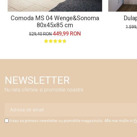
Comoda MS 04 Wenge&Sonoma
Dula
80x45x85 cm
1.599
449,99 RON
529,40 RON
NEWSLETTER
Nu rata ofertele si promotiile noastre
Vreau sa primesc newsletter cu promotiile magazinului. Afla mai multe in
Po