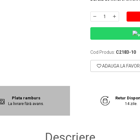
Cod Produs:
C2183-10
ADAUGA LA FAVOR
Plata ramburs
Retur Dispon
La livrare fără avans.
14 zile.
Descriere