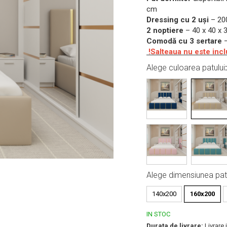
cm
Dressing cu 2 uși
– 200
2 noptiere
– 40 x 40 x 
Comodă cu 3 sertare
–
!S
alteaua nu este incl
Alege culoarea patului
Alege dimensiunea pat
140x200
160x200
IN STOC
Durata de livrare:
Livrare i