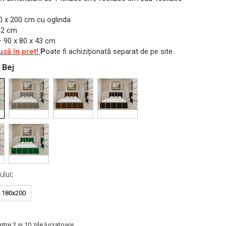
 x 200 cm cu oglinda
32 cm
 90 x 80 x 43 cm
usă în preț!
P
oate fi achiziționată separat de pe site.
: Bej
ului
:
180x200
ntre 2 si 10 zile lucratoare