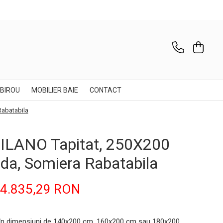
 BIROU
MOBILIER BAIE
CONTACT
Rabatabila
ILANO Tapitat, 250X200
nda, Somiera Rabatabila
4.835,29 RON
 în dimensiuni de 140x200 cm, 160x200 cm sau 180x200