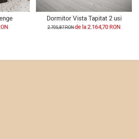
Wenge
Dormitor Vista Tapitat 2 usi
RON
de la 2.164,70 RON
2.705,87 RON