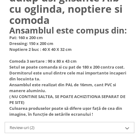
cu oglinda, noptiere si
comoda
Ansamblul este compus din:
Pat: 160 x 200 cm
Dressing: 150 x 200 cm
Noptiere 2 buc : 40 X 40 X 32 cm
Comoda 3 sertare : 90 x 80 x 43 cm
Setul se poate comanda si cu pat de 180 x 200 contra cost.
Dormitorul este unul dintre cele mai importante incaperi
din locuinta ta.
Ansamblul este realizat din PAL de 16mm, cant PVC si
manere aluminiu.
( NU CONTINE SALTEA, SE POATE ACHIZITIONA SEPARAT DE
PE SITE)
Culoarea produselor poate să difere ușor față de cea din
imagine, în funcție de setările ecranului !
Review-uri
(2)