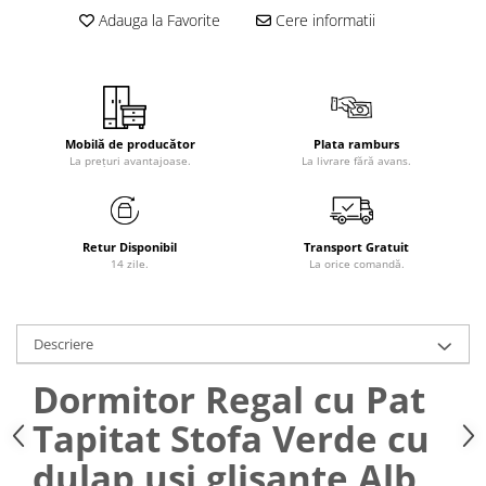
Adauga la Favorite
Cere informatii
Mobilă de producător
Plata ramburs
La prețuri avantajoase.
La livrare fără avans.
Retur Disponibil
Transport Gratuit
14 zile.
La orice comandă.
Descriere
Dormitor Regal cu Pat
Tapitat Stofa Verde cu
dulap usi glisante Alb