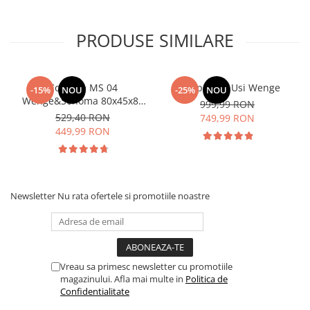
PRODUSE SIMILARE
Comoda MS 04
Dulap Rio 3 Usi Wenge
-15%
NOU
-25%
NOU
Wenge&Sonoma 80x45x85
999,99 RON
cm
529,40 RON
749,99 RON
449,99 RON
Newsletter
Nu rata ofertele si promotiile noastre
Vreau sa primesc newsletter cu promotiile
magazinului. Afla mai multe in
Politica de
Confidentialitate