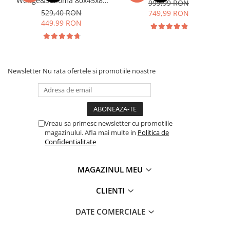
Wenge&Sonoma 80x45x85
999,99 RON
cm
529,40 RON
749,99 RON
449,99 RON
Newsletter
Nu rata ofertele si promotiile noastre
Vreau sa primesc newsletter cu promotiile
magazinului. Afla mai multe in
Politica de
Confidentialitate
MAGAZINUL MEU
CLIENTI
DATE COMERCIALE