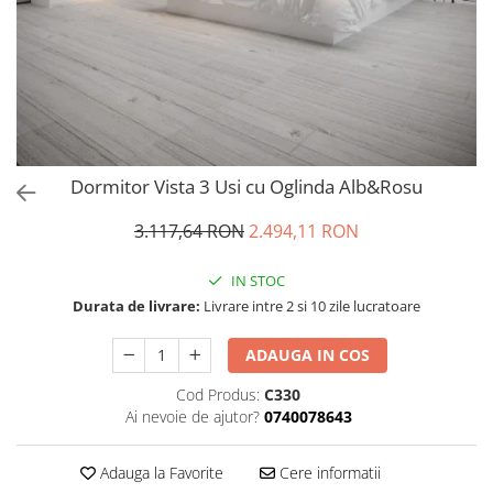
Dormitor Vista 3 Usi cu Oglinda Alb&Rosu
3.117,64 RON
2.494,11 RON
IN STOC
Durata de livrare:
Livrare intre 2 si 10 zile lucratoare
ADAUGA IN COS
Cod Produs:
C330
Ai nevoie de ajutor?
0740078643
Adauga la Favorite
Cere informatii