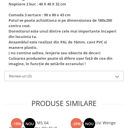
Noptiere 2 buc : 40 X 40 X 32 cm
Comoda 3 sertare : 90 x 80 x 43 cm
Patul se poate achizitiona si pe dimensiunea de 180x200
contra cost.
Dormitorul este unul dintre cele mai importante incaperi
din locuinta ta.
Ansamblul este realizat din PAL de 16mm, cant PVC si
manere plastic.
( nu contine saltea, lenjerie sau obiecte de decor)
Culoarea produselor poate să difere ușor față de cea din
imagine, în funcție de setările ecranului !
Review-uri
(0)
PRODUSE SIMILARE
Comoda MS 04
Dulap Rio 3 Usi Wenge
-15%
NOU
-25%
NOU