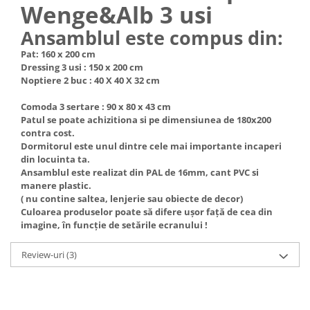
Wenge&Alb 3 usi
Ansamblul este compus din:
Pat: 160 x 200 cm
Dressing 3 usi : 150 x 200 cm
Noptiere 2 buc : 40 X 40 X 32 cm
Comoda 3 sertare : 90 x 80 x 43 cm
Patul se poate achizitiona si pe dimensiunea de 180x200
contra cost.
Dormitorul este unul dintre cele mai importante incaperi
din locuinta ta.
Ansamblul este realizat din PAL de 16mm, cant PVC si
manere plastic.
( nu contine saltea, lenjerie sau obiecte de decor)
Culoarea produselor poate să difere ușor față de cea din
imagine, în funcție de setările ecranului !
Review-uri
(3)