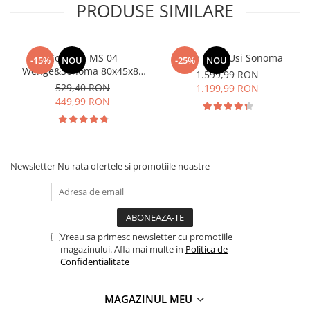
PRODUSE SIMILARE
Comoda MS 04
Dulap Rio 4 Usi Sonoma
-15%
NOU
-25%
NOU
Wenge&Sonoma 80x45x85
1.599,99 RON
cm
529,40 RON
1.199,99 RON
449,99 RON
Newsletter
Nu rata ofertele si promotiile noastre
Vreau sa primesc newsletter cu promotiile
magazinului. Afla mai multe in
Politica de
Confidentialitate
MAGAZINUL MEU