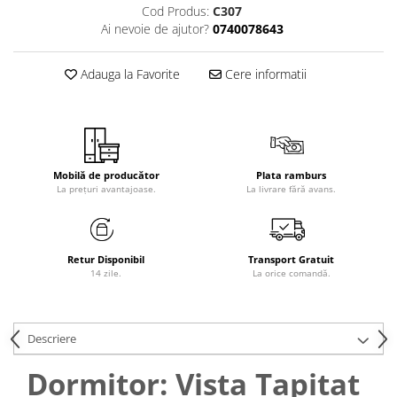
Cod Produs:
C307
Ai nevoie de ajutor?
0740078643
Adauga la Favorite
Cere informatii
Mobilă de producător
Plata ramburs
La prețuri avantajoase.
La livrare fără avans.
Retur Disponibil
Transport Gratuit
14 zile.
La orice comandă.
Descriere
Dormitor: Vista Tapitat