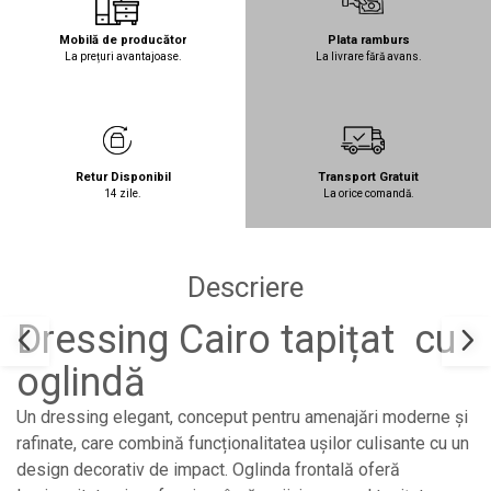
Mobilă de producător
Plata ramburs
La prețuri avantajoase.
La livrare fără avans.
Retur Disponibil
Transport Gratuit
14 zile.
La orice comandă.
Descriere
Dressing Cairo tapițat cu
oglindă
Un dressing elegant, conceput pentru amenajări moderne și
rafinate, care combină funcționalitatea ușilor culisante cu un
design decorativ de impact. Oglinda frontală oferă