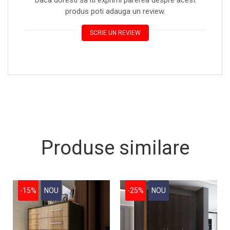
Daca doresti sa iti exprimi parerea despre acest
produs poti adauga un review.
SCRIE UN REVIEW
Produse similare
-15%
NOU
-25%
NOU