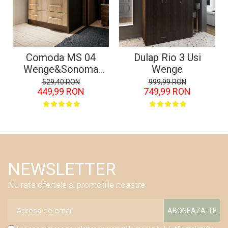
Comoda MS 04
Dulap Rio 3 Usi
Wenge&Sonoma
Wenge
80x45x85 cm
529,40 RON
999,99 RON
449,99 RON
749,99 RON
NEWSLETTER
Nu rata ofertele si promotiile noastre