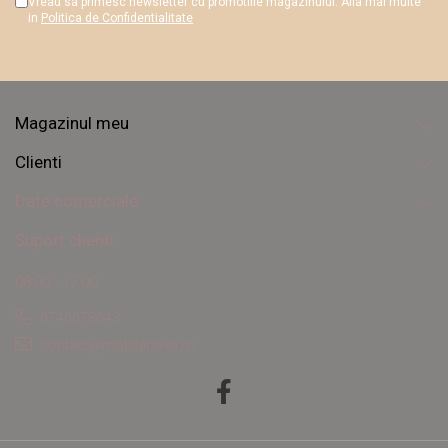
Vreau sa primesc newsletter cu promotiile magazinului. Afla mai multe
in
Politica de Confidentialitate
Magazinul meu
Clienti
Date comerciale
Suport clienti
08:00 - 17:00
0740078643
contact@mobilacova.ro