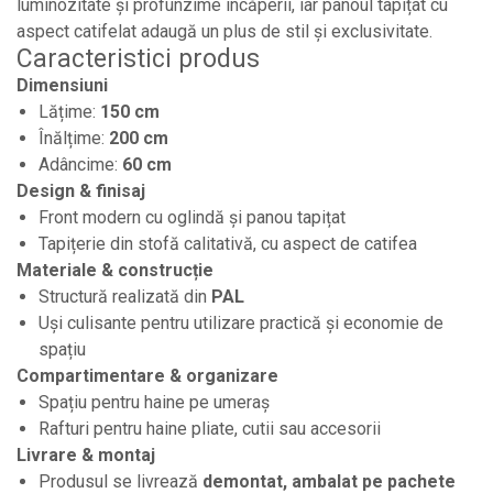
luminozitate și profunzime încăperii, iar panoul tapițat cu
aspect catifelat adaugă un plus de stil și exclusivitate.
Caracteristici produs
Dimensiuni
Lățime:
150 cm
Înălțime:
200 cm
Adâncime:
60 cm
Design & finisaj
Front modern cu oglindă și panou tapițat
Tapițerie din stofă calitativă, cu aspect de catifea
Materiale & construcție
Structură realizată din
PAL
Uși culisante pentru utilizare practică și economie de
spațiu
Compartimentare & organizare
Spațiu pentru haine pe umeraș
Rafturi pentru haine pliate, cutii sau accesorii
Livrare & montaj
Produsul se livrează
demontat, ambalat pe pachete