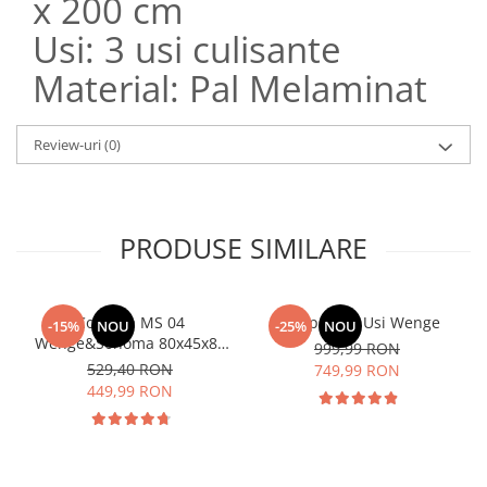
x 200 cm
Usi: 3 usi culisante
Material: Pal Melaminat
Review-uri
(0)
PRODUSE SIMILARE
Comoda MS 04
Dulap Rio 3 Usi Wenge
-15%
NOU
-25%
NOU
Wenge&Sonoma 80x45x85
999,99 RON
cm
529,40 RON
749,99 RON
449,99 RON