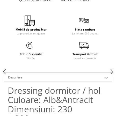
Mobilă de producător
Plata ramburs
La prețuri avantajoase.
La livrare fără avans.
Retur Disponibil
Transport Gratuit
14 zile.
La orice comandă.
Descriere
Dressing dormitor / hol
Culoare: Alb&Antracit
Dimensiuni: 230