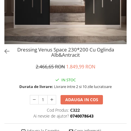
Dressing Venus Space 230*200 Cu Oglinda
Alb&Antracit
2.466,65 RON
1.849,99 RON
IN STOC
Durata de livrare:
Livrare intre 2 si 10 zile lucratoare
ADAUGA IN COS
Cod Produs:
C322
Ai nevoie de ajutor?
0740078643
Adauga la Favorite
Cere informatii