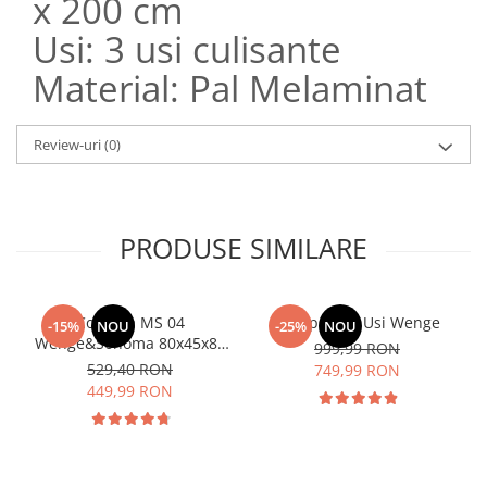
x 200 cm
Usi: 3 usi culisante
Material: Pal Melaminat
Review-uri
(0)
PRODUSE SIMILARE
Comoda MS 04
Dulap Rio 3 Usi Wenge
-15%
NOU
-25%
NOU
Wenge&Sonoma 80x45x85
999,99 RON
cm
529,40 RON
749,99 RON
449,99 RON