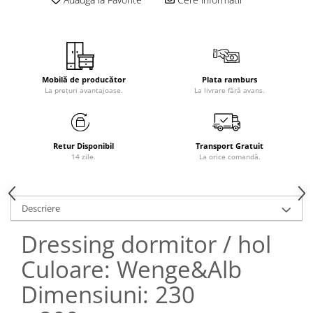
Mobilă de producător
Plata ramburs
La prețuri avantajoase.
La livrare fără avans.
Retur Disponibil
Transport Gratuit
14 zile.
La orice comandă.
Descriere
Dressing dormitor / hol
Culoare: Wenge&Alb
Dimensiuni: 230