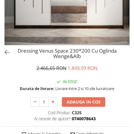
Dressing Venus Space 230*200 Cu Oglinda
Wenge&Alb
2.466,65 RON
1.849,99 RON
IN STOC
Durata de livrare:
Livrare intre 2 si 10 zile lucratoare
ADAUGA IN COS
Cod Produs:
C325
Ai nevoie de ajutor?
0740078643
Adauga la Favorite
Cere informatii