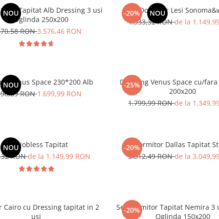
Vista Tapitat Alb Dressing 3 usi
Set Dormitor Lesi Sonoma
NOU
-20%
NOU
cu Oglinda 250x200
1.533,32 RON
de la 1.149,
470,58 RON
3.576,46 RON
ing Venus Space 230*200 Alb
Dressing Venus Space cu/fara
NOU
-25%
200x200
090,89 RON
1.699,99 RON
1.799,99 RON
de la 1.349,
Pat Nobless Tapitat
Dormitor Dallas Tapitat St
NOU
-20%
3,32 RON
de la 1.149,99 RON
3.812,49 RON
de la 3.049,
 Cairo cu Dressing tapitat in 2
Set Dormitor Tapitat Nemira 3 
-20%
usi
Oglinda 150x200