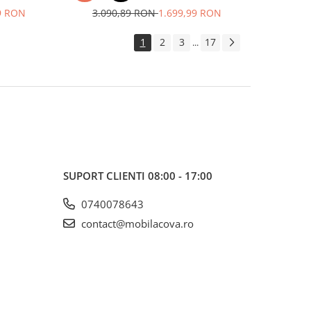
99 RON
3.090,89 RON
1.699,99 RON
1
2
3
17
...
SUPORT CLIENTI
08:00 - 17:00
0740078643
contact@mobilacova.ro