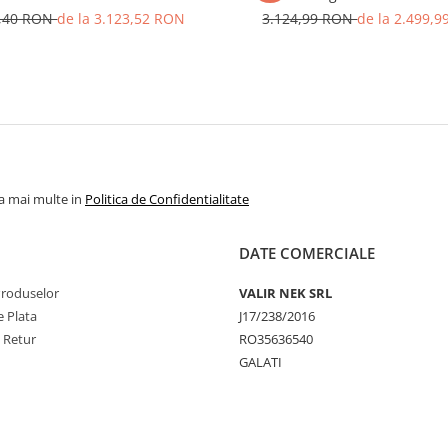
4,40 RON
de la 3.123,52 RON
3.124,99 RON
de la 2.499,
la mai multe in
Politica de Confidentialitate
DATE COMERCIALE
Produselor
VALIR NEK SRL
 Plata
J17/238/2016
e Retur
RO35636540
GALATI