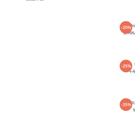
Do
-20%
2.70
-25%
1.
D
-25%