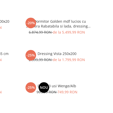
200x20
Set Dormitor Golden mdf lucios cu
-20%
Somiera Rabatabila si lada, dressing
N
250x200
6.874,99 RON
de la 5.499,99 RON
85 cm
Dressing Vista 250x200
-25%
N
2.399,99 RON
de la 1.799,99 RON
Dulap 3 usi Wenge/Alb
-25%
NOU
N
999,99 RON
749,99 RON