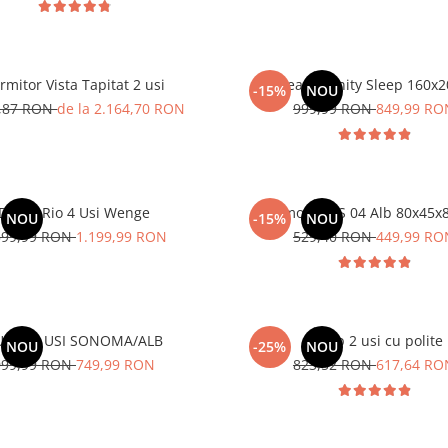
rmitor Vista Tapitat 2 usi
Saltea Serenity Sleep 160x
-15%
NOU
5,87 RON
de la 2.164,70 RON
999,99 RON
849,99 RO
Dulap Rio 4 Usi Wenge
Comoda MS 04 Alb 80x45x
NOU
-15%
NOU
599,99 RON
1.199,99 RON
529,40 RON
449,99 RO
ULAP 3 USI SONOMA/ALB
Dulap 2 usi cu polite
NOU
-25%
NOU
999,99 RON
749,99 RON
823,52 RON
617,64 RO