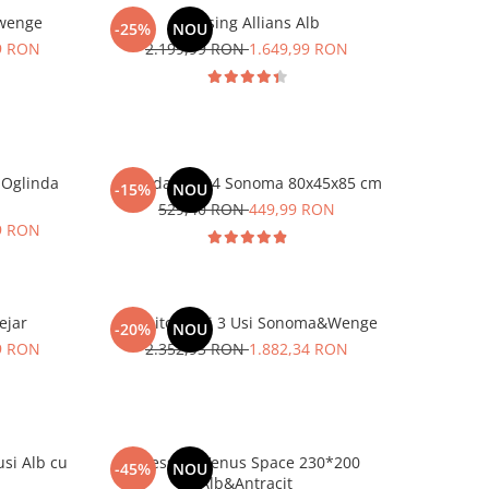
&wenge
Dressing Allians Alb
-25%
NOU
99 RON
2.199,99 RON
1.649,99 RON
 Oglinda
Comoda MS 04 Sonoma 80x45x85 cm
-15%
NOU
529,40 RON
449,99 RON
99 RON
ejar
Dormitor Lesi 3 Usi Sonoma&Wenge
-20%
NOU
99 RON
2.352,93 RON
1.882,34 RON
usi Alb cu
Dressing Venus Space 230*200
-45%
NOU
Alb&Antracit