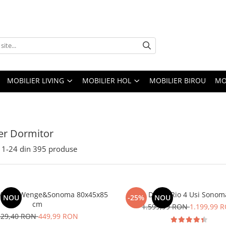
MOBILIER LIVING
MOBILIER HOL
MOBILIER BIROU
MO
er Dormitor
1-
24
din
395
produse
S 04 Wenge&Sonoma 80x45x85
Dulap Rio 4 Usi Sonom
NOU
-25%
NOU
cm
1.599,99 RON
1.199,99 
529,40 RON
449,99 RON