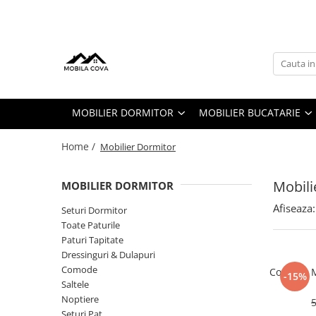
Mobilier Dormitor
Mobilier Bucatarie
Mobilier Living
Mobilier Hol
Seturi Dormitor
Toate Bucatariile
Seturi Living
Cuiere
Toate Paturile
Bucatarii Clasice
Comode Living
Comode
MOBILIER DORMITOR
MOBILIER BUCATARIE
Paturi Tapitate
Bucatarii pe Colt
Dulapuri
Dressinguri & Dulapuri
Home /
Mobilier Dormitor
Comode
Mobili
Saltele
MOBILIER DORMITOR
Noptiere
Afiseaza:
Seturi Dormitor
Toate Paturile
Seturi Pat
Paturi Tapitate
Dressinguri & Dulapuri
Comode
Comoda M
-15%
Saltele
Noptiere
Seturi Pat