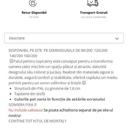
Retur Disponibil
Transport Gratuit
14 zile.
La orice comandă.
Descriere
DISPONIBIL PE SITE PE DIMENSIUNILE DE 90/200 120/200
140/200 160/200
🐭Patul pentru copii Jerry este conceput pentru a transforma
camera celor mici într-un spațiu plăcut și atractiv, datorită
designului său colorat și jucăuș. Realizat din materiale sigure și
durabile, asigură confort și stabilitate, oferind copilului un mediu
potrivit pentru un somn odihnitor și liniștit.🐭
Structură din PAL cu grosime de 1,6 cm
Tapițerie din stofă
Culorile pot varia în funcție de setările ecranului
SOMIERA FIXA !!!
Nu include salteaua!
Se poate achizitiona separat de pe site-ul
nostru!
CONTINE TOT KITUL DE MONTAJ !!