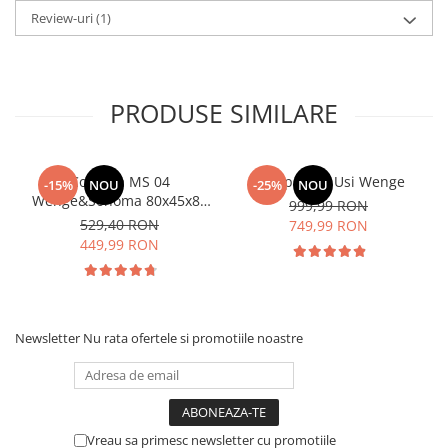
Review-uri
(1)
PRODUSE SIMILARE
Comoda MS 04
Dulap Rio 3 Usi Wenge
-15%
NOU
-25%
NOU
Wenge&Sonoma 80x45x85
999,99 RON
cm
529,40 RON
749,99 RON
449,99 RON
Newsletter
Nu rata ofertele si promotiile noastre
Vreau sa primesc newsletter cu promotiile