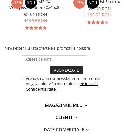
Comoda MS 04
Dulap Rio 4 Usi Sonoma
-15%
NOU
-25%
NOU
Wenge&Sonoma 80x45x85
1.599,99 RON
cm
529,40 RON
1.199,99 RON
449,99 RON
Newsletter
Nu rata ofertele si promotiile noastre
Vreau sa primesc newsletter cu promotiile
magazinului. Afla mai multe in
Politica de
Confidentialitate
MAGAZINUL MEU
CLIENTI
DATE COMERCIALE