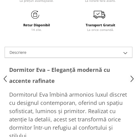
La prețuri avantajoase.
La livrare fără avans.
Retur Disponibil
Transport Gratuit
14 zile.
La orice comandă.
Descriere
Dormitor Eva – Eleganță modernă cu
accente rafinate
Dormitorul Eva îmbină armonios luxul discret
cu designul contemporan, oferind un spațiu
sofisticat, luminos și primitor. Realizat cu
atenție la detalii, acest set transformă orice
dormitor într-un refugiu al confortului și
stilului.