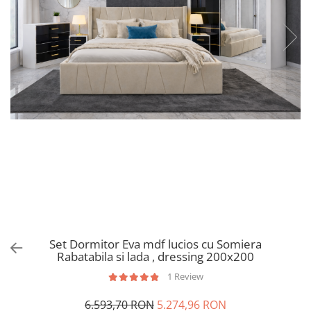
Set Dormitor Eva mdf lucios cu Somiera
Rabatabila si lada , dressing 200x200
1 Review
6.593,70 RON
5.274,96 RON